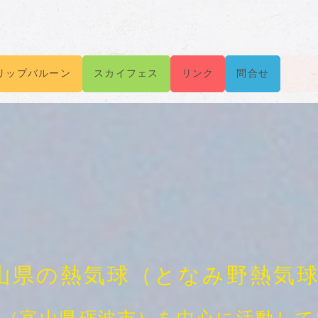
リップバルーン
スカイフェス
リンク
問合せ
山県の熱気球（となみ野熱気球