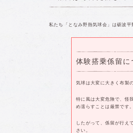
私たち「となみ野熱気球会」は砺波平
体験搭乗係留に
気球は大変に大きく布製
特に風は大変危険で、怪
め濡らすことは厳禁です
したがって、係留が行え
さい。