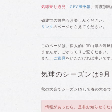
気球乗り必見
「
GPV風予報
」高度別風
砺波市の観光もお楽しみください。
リンク
のページから見てください。
このページは、個人的に富山県の気球
ませんが、ごゆっくりご覧ください。
また、
ご意見
をいただければ幸いです
気球のシーズンは9月
秋の大会でシーズンINして春の大会で
情報があったら、是非お知らせくだ