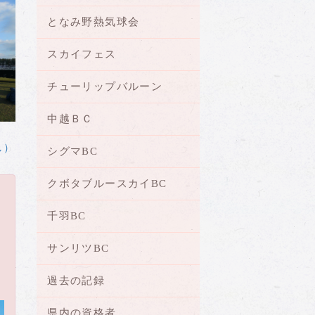
となみ野熱気球会
スカイフェス
チューリップバルーン
中越ＢＣ
し）
シグマBC
クボタブルースカイBC
千羽BC
サンリツBC
過去の記録
県内の資格者