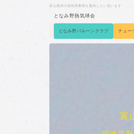
富山県内の熱気球事情を案内したい思います
となみ野熱気球会
となみ野バルーンクラブ
チュー
富