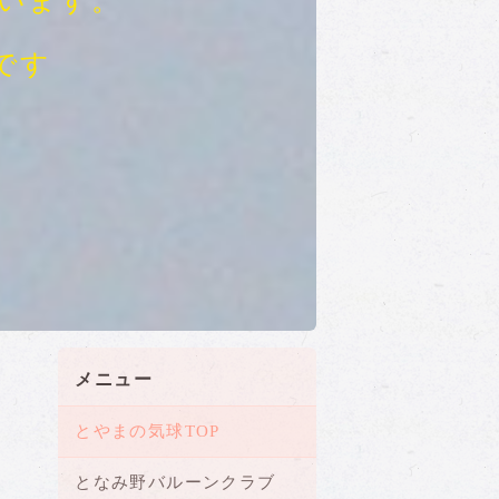
います。
です
メニュー
とやまの気球TOP
となみ野バルーンクラブ