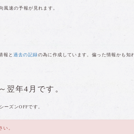
向風速の予報が見れます。
情報と
過去の記録
の為に作成しています。偏った情報かも知
。
～翌年4月です。
シーズンOFFです。
さい。