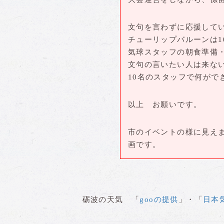
文句を言わずに応援して
チューリップバルーンは1
気球スタッフの朝食準備
文句の言いたい人は来な
10名のスタッフで何がで
以上 お願いです。
市のイベントの様に見え
画です。
砺波の天気 「
gooの提供
」・「
日本