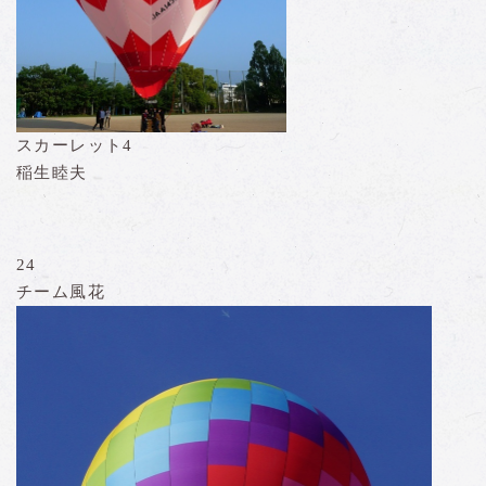
スカーレット4
稲生睦夫
24
チーム風花