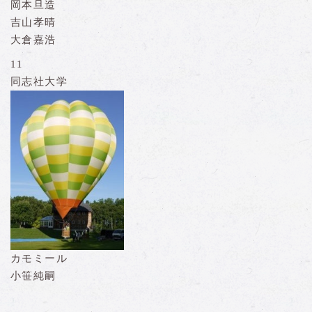
岡本旦造
吉山孝晴
大倉嘉浩
11
同志社大学
カモミール
小笹純嗣