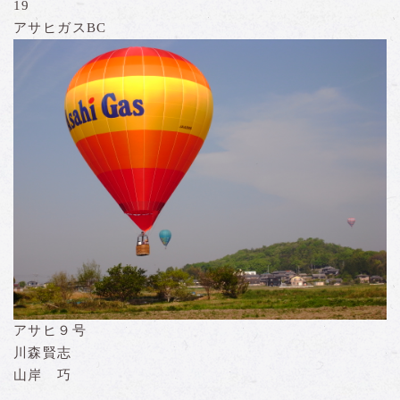
19
アサヒガスBC
アサヒ９号
川森賢志
山岸 巧