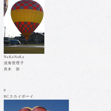
NaKaNaKa
淡海世理子
舟木 崇
8
BCスカイボーイ