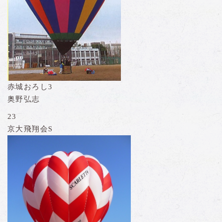
赤城おろし3
奥野弘志
23
京大飛翔会S