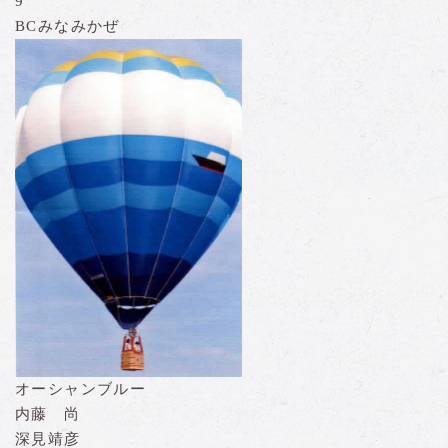
9
BCみなみかぜ
オーシャンブルー
内藤 尚
深見靖彦