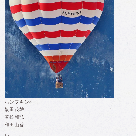
パンプキン4
阪田茂雄
若松和弘
和田由香
17