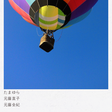
たまゆら
元藤直子
元藤全紀