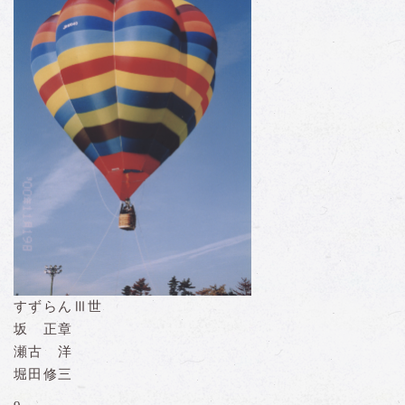
すずらんⅢ世
坂 正章
瀬古 洋
堀田修三