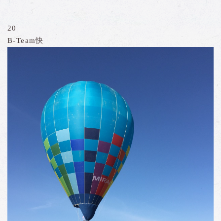
20
B-Team快