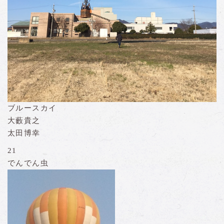
ブルースカイ
大藪貴之
太田博幸
21
でんでん虫