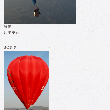
浪裏
片平史郎
3
BC真庭