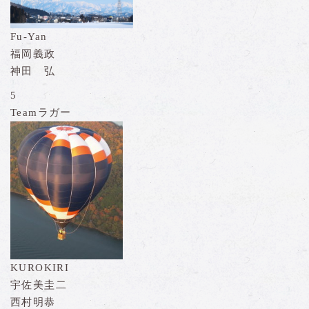
Fu-Yan
福岡義政
神田 弘
5
Teamラガー
KUROKIRI
宇佐美圭二
西村明恭