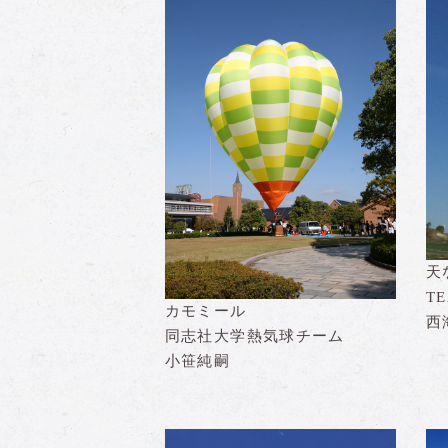
天
T
カモミール
西
同志社大学熱気球チーム
小笹純嗣