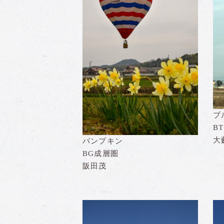
ブ
B
大
パンプキン
BG成層圏
阪田茂