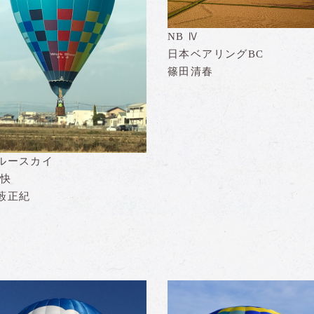
NB Ⅳ
日本ベアリングBC
篠田清春
ルースカイ
T快
藪正紀