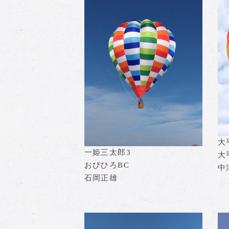
大
一姫三太郎3
大
おびひろBC
中
石岡正雄