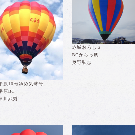
赤城おろし３
BCからっ風
奥野弘志
平原10号ゆめ気球号
平原BC
津川武秀