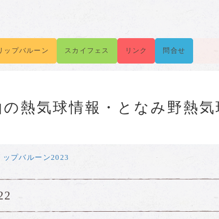
リップバルーン
スカイフェス
リンク
問合せ
山の熱気球情報・となみ野熱気
ップバルーン2023
22