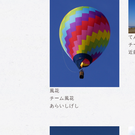
て
チ
近
風花
チーム風花
あらいしげし