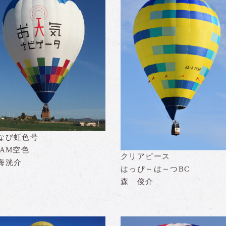
なび虹色号
EAM空色
クリアピース
海洸介
はっぴ～は～つBC
森 俊介